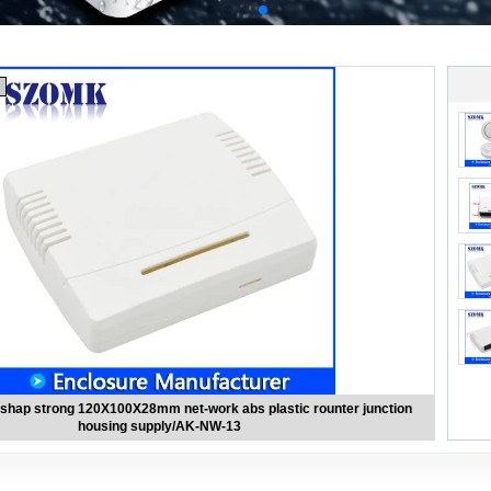
gh quality 173X125X30mm wireless motion net-work enclosure
supply/AK-NW-12