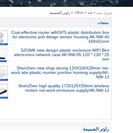
منزل، بيت
>
فئة
>
Other
>
راوتر الضميمة
منتجات
Cost-effective router wifi/GPS plastic distribution box
for electronic pcb design sensor housing AK-NW-40
168x51mm
SZOMK new desgin plastic enclosure WIFI Box
electronics network case AK-NW-05 120 * 120 * 25
mm
Shenzhen new shap strong 120X100X28mm net-
work abs plastic rounter junction housing supply/AK-
NW-13
ShenZhen high quality 173X125X30mm wireless
motion net-work enclosure supply/AK-NW-12
راوتر الضميمة