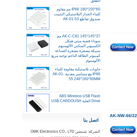
IP66 180*150*60 مم مقاوم
للماء الجدار البلاستيكي التثبيت
صندوق تقاطع AK-01-53
AK-C-C81 145*145*37 مم
سوداء فضية ميني هيكل
الكمبيوتر السكني الألومنيوم
سبيكة مصغرة مصغرة الصناعة
كمبيوتر الطاقة الناعم توجيه مربع
الألومنيوم
حاويات بلاستيكية مقاومة للماء
IP66 مع مسامير معدنية AK-01-
55 248*160*60MM
ABS Wireless USB Flash
Drive العلبة USB CARDOUSH
اوتر لاسلكي الضميمة لجهاز iot الإلكتروني AK-NW-66/220*220*44
44*44*22mm smarthome
اتصل بنا
عبوات تبديل وحدة تحكم الإسكان
الأشعة تحت الحمراء استشعار
ضوء الاستشعار عن الإسكان
الشركة: شنتشن OMK Electronics CO.، LTD
AK-R-197