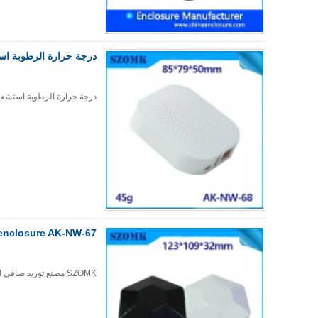
درجة حرارة الرطوبة استشعا
درجة حرارة الرطوبة استشعار ال
r enclosure AK-NW-67
SZOMK مصنع توريد صافي العمل العلبة البلاستيكية للإلكترونيات صندوق جولة AK-NW-66