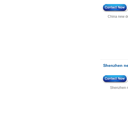
الطلق.
IP66 180*150*60 مم مقاوم
China new de
للماء الجدار البلاستيكي التثبيت
صندوق تقاطع AK-01-53
AK-C-C81 145*145*37 مم
سوداء فضية ميني هيكل
الكمبيوتر السكني الألومنيوم
سبيكة مصغرة مصغرة الصناعة
كمبيوتر الطاقة الناعم توجيه مربع
الألومنيوم
Shenzhen ne
حاويات بلاستيكية مقاومة للماء
IP66 مع مسامير معدنية AK-01-
55 248*160*60MM
Shenzhen n
ABS Wireless USB Flash
Drive العلبة USB CARDOUSH
44*44*22mm smarthome
عبوات تبديل وحدة تحكم الإسكان
الأشعة تحت الحمراء استشعار