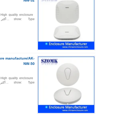
NW-52
e High quality enclosure
show: Type ...
أكثر
ure manufacture/AK-
NW-50
e High quality enclosure
show: Type ...
أكثر