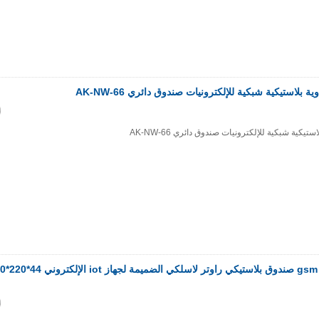
SZOMK واي فاي بوابة gsm صندوق بلاستيكي ر