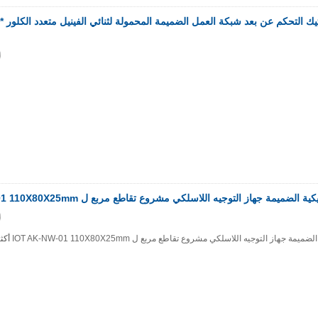
حالة ت
أكث