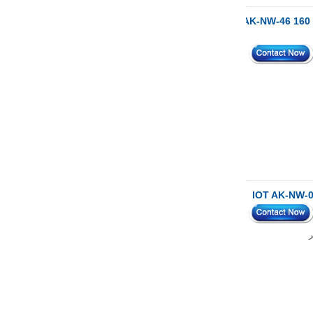
ضوء الاستشعار عن الإسكان
صميم جديد البلاستيك التحكم عن بعد شبكة العمل الضميمة المحمولة لثنائي الفينيل متعدد الكلور AK-NW-46 160 *
AK-R-197
62*62*20mm t/h بوابة
المستشعر عبوات بلاستيكية AP
اللاسلكي توجيه الإسكان 5G
Mini Router WiFi Housing
AK-NW-96
ر