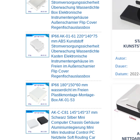
Überwachung Wasserdichte
Box Elektronische
Instrumentengehäuse
Außenscharnier Flip Cover
Regenfischauslassbox
IP66 AK-01-61 220*140*75
mm ABS Kunststoff
ST
Stromversorgungssicherheit
KUNSTS
Überwachung Wasserdichte
Kasten Elektronische
Instrumentengehäuse im
Autor:
Freien im Außenscharnier
Dauer:
Flip Cover
Regenfischauslassbox
Datum:
2022-
IP66 180*150*60 mm
wasserdicht im Freien
Plastikmontage-Montage-
Box AK-01-53
AK-C-C81 145*145*37 mm
Schwarz Silber Mini
Computer Chassis Gehäuse
Aluminiumlegierung Mini
Mini Industrial Control PC
A
Netzteile Soft Routing Car
NETTOAR
Aluminium Box