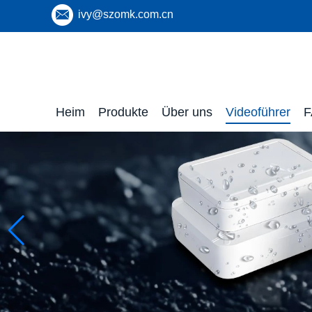
ivy@szomk.com.cn
Heim
Produkte
Über uns
Videoführer
F