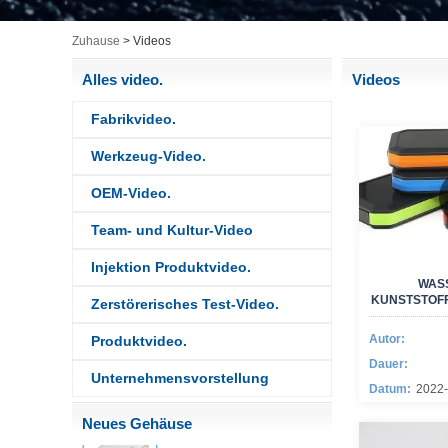
Zuhause
>
Videos
Alles video.
Videos
Fabrikvideo.
Werkzeug-Video.
OEM-Video.
Team- und Kultur-Video
IP68 PC Material V1
Kunststoff wasserdichtes Box
Outdoor-Anschlussbox UV-
Injektion Produktvideo.
Schutzgehäuse 134*134*66
WAS
mm AK-BW-08
KUNSTSTOFF
Zerstörerisches Test-Video.
IP68 PC Material V1
Kunststoff wasserdichtes Box
Autor:
Produktvideo.
Outdoor Junction Box UV -
Dauer:
Schutzgehäuse 140*85*56
Unternehmensvorstellung
mm
Datum:
2022-
IP66 AK-01-69 190*140*72
Neues Gehäuse
mm ABS Kunststoff
Stromversorgungssicherheit