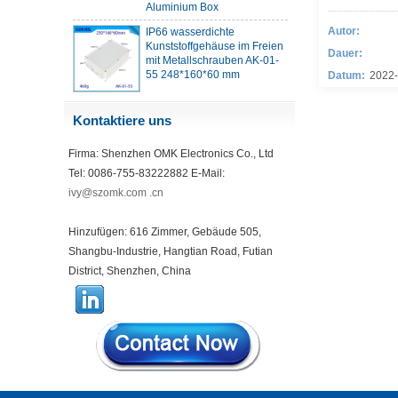
IP66 wasserdichte
Autor:
Kunststoffgehäuse im Freien
mit Metallschrauben AK-01-
Dauer:
55 248*160*60 mm
Datum:
2022-
ABS Wireless USB -Flash -
Antriebsgehäuse USB -
Kontaktiere uns
Kartengehäuse Wireless
WLAN -
Firma: Shenzhen OMK Electronics Co., Ltd
Kommunikationsgerät USB -
Gehäuse 68*20*10 mm
Tel: 0086-755-83222882 E-Mail:
ivy@szomk.com .cn
44*44*22 mm Smarthome-
Gehäuse Schalter Controller
Housing Infrarot Intelligent
Hinzufügen: 616 Zimmer, Gebäude 505,
Sensor Light Sensing
Shangbu-Industrie, Hangtian Road, Futian
Housing AK-R-197
District, Shenzhen, China
62*62*20 mm T/H-Sensor-
Gateway-Kunststoffgehäuse
AP Wireless Router Gehäuse
5G Mini Router WiFi Housing
AK-NW-96
IP68 PC Material V1
Kunststoff wasserdichtes Box
Outdoor-Anschlussbox UV-