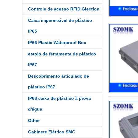
Controle de acesso RFID Glection
Caixa impermeável de plástico
IP65
IP66 Plastic Waterproof Box
estojo de ferramenta de plástico
IP67
Descobrimento articulado de
plástico IP67
IP68 caixa de plástico à prova
d'água
IP68 PC Material V1 Caixa
de junção à prova d'água
Other
plástica V1 Caixa de junção
UV de proteção UV
Gabinete Elétrico SMC
134*134*66mm AK-BW-08