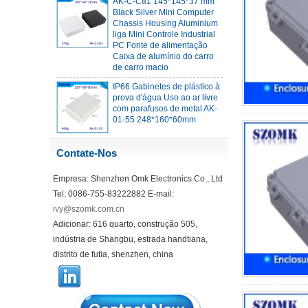
Chassis Housing Aluminium
liga Mini Controle Industrial
PC Fonte de alimentação
Caixa de alumínio do carro
de carro macio
IP66 Gabinetes de plástico à
prova d'água Uso ao ar livre
com parafusos de metal AK-
01-55 248*160*60mm
ABS Wireless Wireless Flash
Drive Gabinete USB Card de
Contate-Nos
gabinete WIFI Dispositivo de
comunicação sem fio USB
Gabinete 68*20*10mm
Empresa: Shenzhen Omk Electronics Co., Ltd
Tel: 0086-755-83222882 E-mail:
44*44*22mm Smarthome
Enclosures Switch Controller
ivy@szomk.com.cn
Habitação Infravermelho
Adicionar: 616 quarto, construção 505,
Sensor Intelligente Luz de
Luz Ak-R-197
indústria de Shangbu, estrada handtiana,
distrito de futia, shenzhen, china
62*62*20mm T/H Sensor
Gateway Gateway Gabinetes
de plástico AP Wireless
Router Housing 5G Mini
Router Wi-Fi Housing