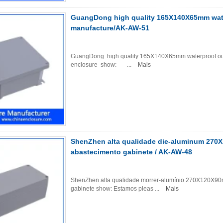
GuangDong high quality 165X140X65mm wate
manufacture/AK-AW-51
GuangDong high quality 165X140X65mm waterproof outd
enclosure show: ...
Mais
ShenZhen alta qualidade die-aluminum 270X1
abastecimento gabinete / AK-AW-48
ShenZhen alta qualidade morrer-alumínio 270X120X90mm 
gabinete show: Estamos pleas ...
Mais