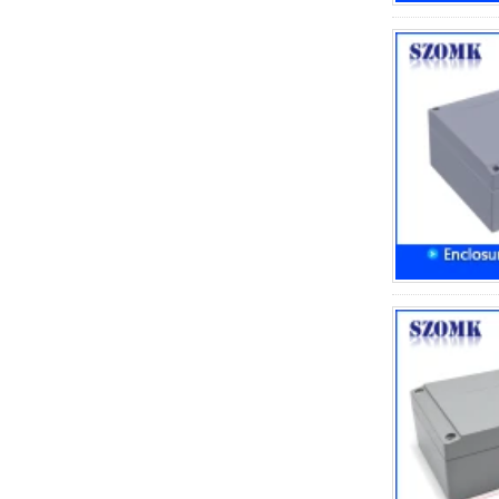
de junção de montagem de
plástico à prova d'água à
prova d'água AK-01-53
AK-C-C81 145*145*37 mm
Black Silver Mini Computer
Chassis Housing Aluminium
liga Mini Controle Industrial
PC Fonte de alimentação
Caixa de alumínio do carro
de carro macio
IP66 Gabinetes de plástico à
prova d'água Uso ao ar livre
com parafusos de metal AK-
01-55 248*160*60mm
ABS Wireless Wireless Flash
Drive Gabinete USB Card de
gabinete WIFI Dispositivo de
comunicação sem fio USB
Gabinete 68*20*10mm
44*44*22mm Smarthome
Enclosures Switch Controller
Habitação Infravermelho
Sensor Intelligente Luz de
Luz Ak-R-197