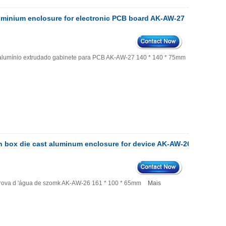
uminium enclosure for electronic PCB board AK-AW-27
de alumínio extrudado gabinete para PCB AK-AW-27 140 * 140 * 75mm
Mais
on box die cast aluminum enclosure for device AK-AW-26
à prova d 'água de szomk AK-AW-26 161 * 100 * 65mm
Mais