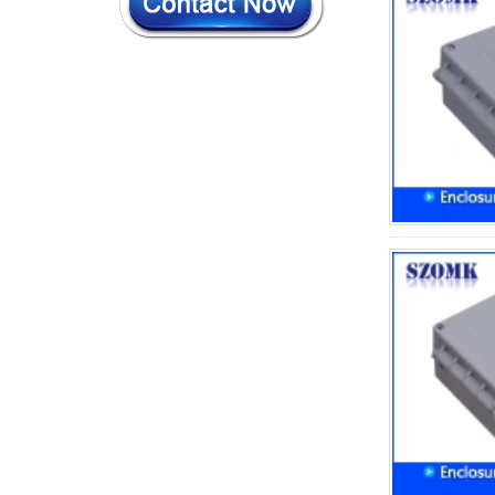
IP68 PC Material V1 Caixa
de junção à prova d'água
plástica V1 Caixa de junção
UV de proteção UV
134*134*66mm AK-BW-08
IP68 PC Material V1 Caixa
de junção à prova d'água
plástica V1 Caixa de junção
UV de proteção UV
140*85*56mm
IP66 AK-01-69 190*140*72
mm ABS Plástico Plástico
Monitoramento de segurança
Caixa à prova d'água
Habitação eletrônica
Habitação
IP66 AK-01-61
220*140*75mm ABS Plástico
Plástico Plástico
Monitoramento de segurança
Caixa à prova d'água
Habitação eletrônica
Habitação
IP66 180*150*60mm Caixa