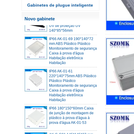
IP68 PC Material V1 Caixa
Gabinetes de plugue inteligente
de junção à prova d'água
plástica V1 Caixa de junção
Novo gabinete
UV de proteção UV
140*85*56mm
IP66 AK-01-69 190*140*72
mm ABS Plástico Plástico
Monitoramento de segurança
Caixa à prova d'água
Habitação eletrônica
Habitação
IP66 AK-01-61
220*140*75mm ABS Plástico
Plástico Plástico
Monitoramento de segurança
Caixa à prova d'água
Habitação eletrônica
Habitação
IP66 180*150*60mm Caixa
de junção de montagem de
plástico à prova d'água à
prova d'água AK-01-53
AK-C-C81 145*145*37 mm
Black Silver Mini Computer