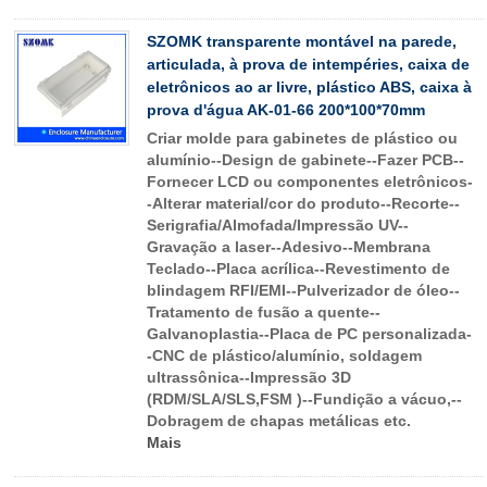
SZOMK transparente montável na parede,
articulada, à prova de intempéries, caixa de
eletrônicos ao ar livre, plástico ABS, caixa à
prova d'água AK-01-66 200*100*70mm
Criar molde para gabinetes de plástico ou
alumínio--Design de gabinete--Fazer PCB--
Fornecer LCD ou componentes eletrônicos-
-Alterar material/cor do produto--Recorte--
Serigrafia/Almofada/Impressão UV--
Gravação a laser--Adesivo--Membrana
Teclado--Placa acrílica--Revestimento de
blindagem RFI/EMI--Pulverizador de óleo--
Tratamento de fusão a quente--
Galvanoplastia--Placa de PC personalizada-
-CNC de plástico/alumínio, soldagem
ultrassônica--Impressão 3D
(RDM/SLA/SLS,FSM )--Fundição a vácuo,--
Dobragem de chapas metálicas etc.
Mais