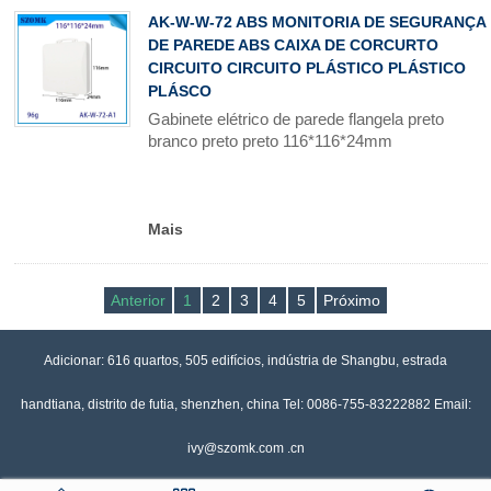
AK-W-W-72 ABS MONITORIA DE SEGURANÇA
DE PAREDE ABS CAIXA DE CORCURTO
CIRCUITO CIRCUITO PLÁSTICO PLÁSTICO
PLÁSCO
Gabinete elétrico de parede flangela preto
branco preto preto 116*116*24mm
Mais
Anterior
1
2
3
4
5
Próximo
Adicionar: 616 quartos, 505 edifícios, indústria de Shangbu, estrada
handtiana, distrito de futia, shenzhen, china Tel: 0086-755-83222882 Email:
ivy@szomk.com .cn