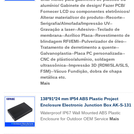
alumínio/ Gabinete de design/ Fazer PCB/
Fornecer LCD ou componentes eletrônicos/
Alterar material/cor do produto--Recorte--
Serigrafia/Almofada/Impressão UV--
Gravação a laser--Adesivo--Teclado de
membrana--Acrílico Placa--Revestimento de
blindagem RFI/EMI--Pulverizador de óleo--
Tratamento de derretimento a quente--
Galvanoplastia--Placa PC personalizada--
CNC de plástico/alumínio, soldagem
ultrassônica--Impressão 3D (RDM/SLA/SLS,
FSM)--Vácuo Fundição, dobra de chapa
metálica etc.
Mais
138*91*24 mm IP54 ABS Plastic Project
Enclosure Electronic Junction Box AK-S-131
Waterproof IP67 Wall Mounted ABS Plastic
Enclosure for Outdoor OEM Service
Mais