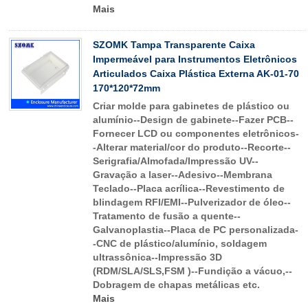
Mais
SZOMK Tampa Transparente Caixa
Impermeável para Instrumentos Eletrônicos
Articulados Caixa Plástica Externa AK-01-70
170*120*72mm
Criar molde para gabinetes de plástico ou
alumínio--Design de gabinete--Fazer PCB--
Fornecer LCD ou componentes eletrônicos-
-Alterar material/cor do produto--Recorte--
Serigrafia/Almofada/Impressão UV--
Gravação a laser--Adesivo--Membrana
Teclado--Placa acrílica--Revestimento de
blindagem RFI/EMI--Pulverizador de óleo--
Tratamento de fusão a quente--
Galvanoplastia--Placa de PC personalizada-
-CNC de plástico/alumínio, soldagem
ultrassônica--Impressão 3D
(RDM/SLA/SLS,FSM )--Fundição a vácuo,--
Dobragem de chapas metálicas etc.
Mais