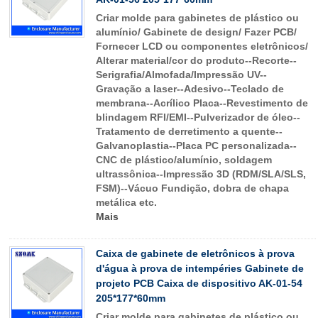
Criar molde para gabinetes de plástico ou
alumínio/ Gabinete de design/ Fazer PCB/
Fornecer LCD ou componentes eletrônicos/
Alterar material/cor do produto--Recorte--
Serigrafia/Almofada/Impressão UV--
Gravação a laser--Adesivo--Teclado de
membrana--Acrílico Placa--Revestimento de
blindagem RFI/EMI--Pulverizador de óleo--
Tratamento de derretimento a quente--
Galvanoplastia--Placa PC personalizada--
CNC de plástico/alumínio, soldagem
ultrassônica--Impressão 3D (RDM/SLA/SLS,
FSM)--Vácuo Fundição, dobra de chapa
metálica etc.
Mais
Caixa de gabinete de eletrônicos à prova
d'água à prova de intempéries Gabinete de
projeto PCB Caixa de dispositivo AK-01-54
205*177*60mm
Criar molde para gabinetes de plástico ou