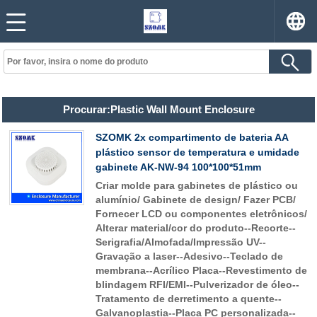
Procurar:Plastic Wall Mount Enclosure
SZOMK 2x compartimento de bateria AA
plástico sensor de temperatura e umidade
gabinete AK-NW-94 100*100*51mm
Criar molde para gabinetes de plástico ou
alumínio/ Gabinete de design/ Fazer PCB/
Fornecer LCD ou componentes eletrônicos/
Alterar material/cor do produto--Recorte--
Serigrafia/Almofada/Impressão UV--
Gravação a laser--Adesivo--Teclado de
membrana--Acrílico Placa--Revestimento de
blindagem RFI/EMI--Pulverizador de óleo--
Tratamento de derretimento a quente--
Galvanoplastia--Placa PC personalizada--