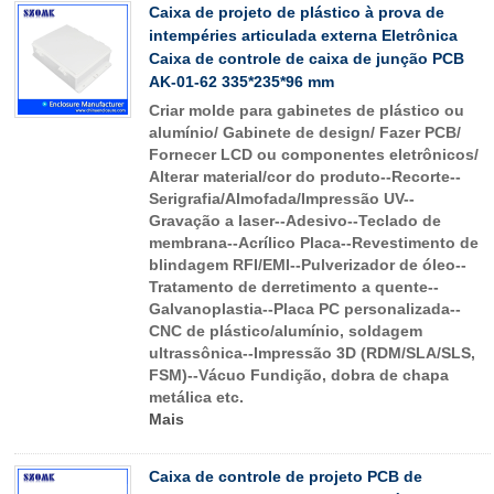
Caixa de projeto de plástico à prova de
intempéries articulada externa Eletrônica
Caixa de controle de caixa de junção PCB
AK-01-62 335*235*96 mm
Criar molde para gabinetes de plástico ou
alumínio/ Gabinete de design/ Fazer PCB/
Fornecer LCD ou componentes eletrônicos/
Alterar material/cor do produto--Recorte--
Serigrafia/Almofada/Impressão UV--
Gravação a laser--Adesivo--Teclado de
membrana--Acrílico Placa--Revestimento de
blindagem RFI/EMI--Pulverizador de óleo--
Tratamento de derretimento a quente--
Galvanoplastia--Placa PC personalizada--
CNC de plástico/alumínio, soldagem
ultrassônica--Impressão 3D (RDM/SLA/SLS,
FSM)--Vácuo Fundição, dobra de chapa
metálica etc.
Mais
Caixa de controle de projeto PCB de