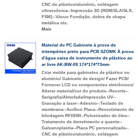
CNC de plástico/alumínio, soldagem
ultrassônica--Impressão 3D (RDM/SLA/SLS,
FSM)--Vácuo Fundição, dobra de chapa
metálica etc.
Mais
Material do PC Gabinete à prova de
intempéries preto para PCB SZOMK À prova
d'água caixa de instrumento de plástico ao
ar livre AK-BW-09 174*174*73mm
Criar molde para gabinetes de plástico ou
alumínio/ Gabinete de design/ Fazer PCB/
Fornecer LCD ou componentes eletrônicos/
Alterar material/cor do produto--Recorte--
Serigrafia/Almofada/Impressão UV--
Gravação a laser--Adesivo--Teclado de
membrana--Acrílico Placa--Revestimento de
blindagem RFI/EMI--Pulverizador de óleo--
Tratamento de derretimento a quente--
Galvanoplastia--Placa PC personalizada--
CNC de plástico/alumínio, soldagem