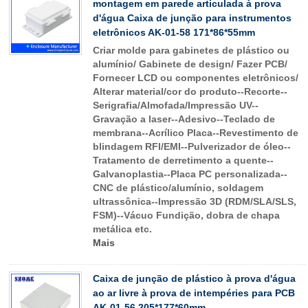
montagem em parede articulada à prova
d'água Caixa de junção para instrumentos
eletrônicos AK-01-58 171*86*55mm
Criar molde para gabinetes de plástico ou
alumínio/ Gabinete de design/ Fazer PCB/
Fornecer LCD ou componentes eletrônicos/
Alterar material/cor do produto--Recorte--
Serigrafia/Almofada/Impressão UV--
Gravação a laser--Adesivo--Teclado de
membrana--Acrílico Placa--Revestimento de
blindagem RFI/EMI--Pulverizador de óleo--
Tratamento de derretimento a quente--
Galvanoplastia--Placa PC personalizada--
CNC de plástico/alumínio, soldagem
ultrassônica--Impressão 3D (RDM/SLA/SLS,
FSM)--Vácuo Fundição, dobra de chapa
metálica etc.
Mais
Caixa de junção de plástico à prova d'água
ao ar livre à prova de intempéries para PCB
AK-01-56 205*177*60mm