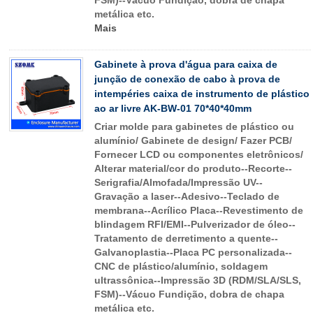
FSM)--Vácuo Fundição, dobra de chapa
metálica etc.
Mais
Gabinete à prova d'água para caixa de
junção de conexão de cabo à prova de
intempéries caixa de instrumento de plástico
ao ar livre AK-BW-01 70*40*40mm
Criar molde para gabinetes de plástico ou
alumínio/ Gabinete de design/ Fazer PCB/
Fornecer LCD ou componentes eletrônicos/
Alterar material/cor do produto--Recorte--
Serigrafia/Almofada/Impressão UV--
Gravação a laser--Adesivo--Teclado de
membrana--Acrílico Placa--Revestimento de
blindagem RFI/EMI--Pulverizador de óleo--
Tratamento de derretimento a quente--
Galvanoplastia--Placa PC personalizada--
CNC de plástico/alumínio, soldagem
ultrassônica--Impressão 3D (RDM/SLA/SLS,
FSM)--Vácuo Fundição, dobra de chapa
metálica etc.