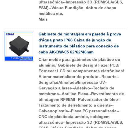
ultrassônica--Impressão 3D (RDM/SLA/SLS,
FSM)--Vácuo Fundição, dobra de chapa
metálica etc.
Mais
Gabinete de montagem em parede à prova
d'água preto IP68 Caixa de junção de
instrumento de plástico para conexão de
cabo AK-BW-05 62*62*46mm
Criar molde para gabinetes de plástico ou
alumínio/ Gabinete de design/ Fazer PCB/
Fornecer LCD ou componentes eletrônicos/
Alterar material/cor do produto--Recorte--
Serigrafia/Almofada/Impressão UV--
Gravação a laser--Adesivo--Teclado de
membrana--Acrílico Placa--Revestimento de
blindagem RFI/EMI--Pulverizador de óleo--
Tratamento de derretimento a quente--
Galvanoplastia--Placa PC personalizada--
CNC de plástico/alumínio, soldagem
ultrassônica--Impressão 3D (RDM/SLA/SLS,