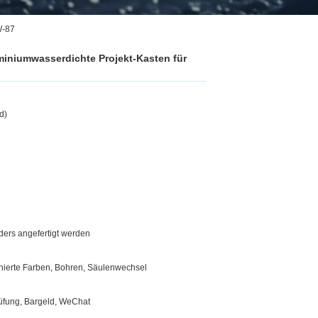
W-87
iniumwasserdichte Projekt-Kasten für
d)
ers angefertigt werden
inierte Farben, Bohren, Säulenwechsel
rüfung, Bargeld, WeChat