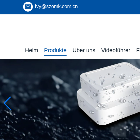
ivy@szomk.com.cn
Heim
Produkte
Über uns
Videoführer
F