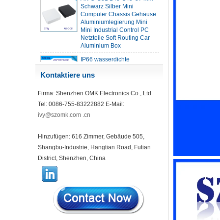
Aluminiumlegierung Mini
Mini Industrial Control PC
Netzteile Soft Routing Car
Aluminium Box
IP66 wasserdichte
Kunststoffgehäuse im Freien
mit Metallschrauben AK-01-
55 248*160*60 mm
Kontaktiere uns
ABS Wireless USB -Flash -
Firma: Shenzhen OMK Electronics Co., Ltd
Antriebsgehäuse USB -
Kartengehäuse Wireless
Tel: 0086-755-83222882 E-Mail:
WLAN -
ivy@szomk.com .cn
Kommunikationsgerät USB -
Gehäuse 68*20*10 mm
Hinzufügen: 616 Zimmer, Gebäude 505,
44*44*22 mm Smarthome-
Shangbu-Industrie, Hangtian Road, Futian
Gehäuse Schalter Controller
Housing Infrarot Intelligent
District, Shenzhen, China
Sensor Light Sensing
Housing AK-R-197
62*62*20 mm T/H-Sensor-
Gateway-Kunststoffgehäuse
AP Wireless Router Gehäuse
5G Mini Router WiFi Housing
AK-NW-96