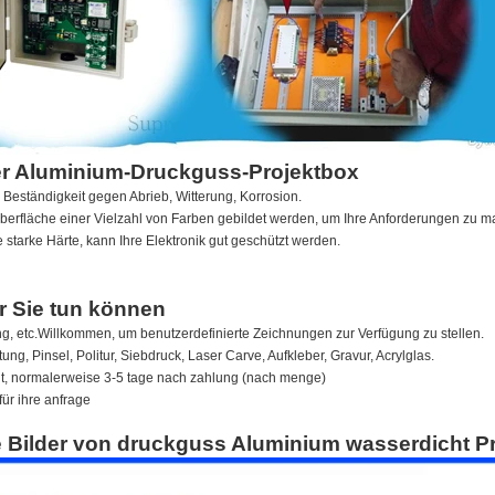
der Aluminium-Druckguss-Projektbox
e Beständigkeit gegen Abrieb, Witterung, Korrosion.
Oberfläche einer Vielzahl von Farben gebildet werden, um Ihre Anforderungen zu m
 starke Härte, kann Ihre Elektronik gut geschützt werden.
r Sie tun können
ng, etc.Willkommen, um benutzerdefinierte Zeichnungen zur Verfügung zu stellen.
ung, Pinsel, Politur, Siebdruck, Laser Carve, Aufkleber, Gravur, Acrylglas.
eit, normalerweise 3-5 tage nach zahlung (nach menge)
für ihre anfrage
te Bilder von druckguss Aluminium wasserdicht P