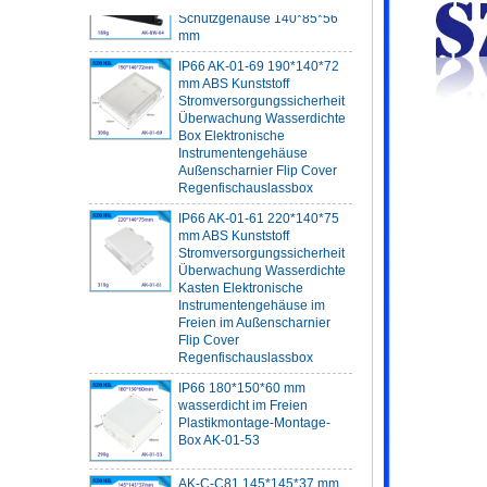
mm
IP66 AK-01-69 190*140*72
mm ABS Kunststoff
Stromversorgungssicherheit
Überwachung Wasserdichte
Box Elektronische
Instrumentengehäuse
Außenscharnier Flip Cover
Regenfischauslassbox
IP66 AK-01-61 220*140*75
mm ABS Kunststoff
Stromversorgungssicherheit
Überwachung Wasserdichte
Kasten Elektronische
Instrumentengehäuse im
Freien im Außenscharnier
Flip Cover
Regenfischauslassbox
IP66 180*150*60 mm
wasserdicht im Freien
Plastikmontage-Montage-
Box AK-01-53
AK-C-C81 145*145*37 mm
Schwarz Silber Mini
Computer Chassis Gehäuse