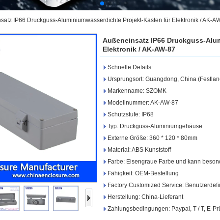
satz IP66 Druckguss-Aluminiumwasserdichte Projekt-Kasten für Elektronik / AK-A
Außeneinsatz IP66 Druckguss-Alum
Elektronik / AK-AW-87
Schnelle Details:
Ursprungsort: Guangdong, China (Festlan
Markenname: SZOMK
Modellnummer: AK-AW-87
Schutzstufe: IP68
Typ: Druckguss-Aluminiumgehäuse
Externe Größe: 360 * 120 * 80mm
Material: ABS Kunststoff
Farbe: Eisengraue Farbe und kann besond
Fähigkeit: OEM-Bestellung
Factory Customized Service: Benutzerdef
Herstellung: China-Lieferant
Zahlungsbedingungen: Paypal, T / T, E-P