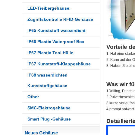
LED-Treibergehäuse.
Zugriffskontrolle RFID-Gehäuse
IP65 Kunststoff wasserdicht
IP66 Plastic Waterproof Box
Vorteile 
IP67 Plastic Tool Hülle
1. Hat eine stark
2. Kann auf der 
IP67 Kunststoff-Klappgehäuse
3. Haben Sie eine
IP68 wasserdichten
Was wir fü
Kunststoffgehäuse
IP68 PC Material V1
1Drilling, Punchi
Kunststoff wasserdichtes Box
Other
2 Pulverbeschicht
Outdoor-Anschlussbox UV-
3 kurze vorlaufz
Schutzgehäuse 134*134*66
SMC-Elektrogehäuse
mm AK-BW-08
4 prompt antwort 
IP68 PC Material V1
Smart Plug -Gehäuse
Detaillier
Kunststoff wasserdichtes Box
Outdoor Junction Box UV -
Schutzgehäuse 140*85*56
Neues Gehäuse