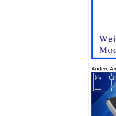
Flip Cover
Regenfischauslassbox
IP66 180*150*60 mm
wasserdicht im Freien
Plastikmontage-Montage-
Box AK-01-53
AK-C-C81 145*145*37 mm
Schwarz Silber Mini
Computer Chassis Gehäuse
Aluminiumlegierung Mini
Mini Industrial Control PC
Netzteile Soft Routing Car
Aluminium Box
Andere A
IP66 wasserdichte
Kunststoffgehäuse im Freien
mit Metallschrauben AK-01-
55 248*160*60 mm
ABS Wireless USB -Flash -
Antriebsgehäuse USB -
Kartengehäuse Wireless
WLAN -
Kommunikationsgerät USB -
Gehäuse 68*20*10 mm