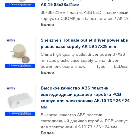
АК-19 88x38x21мм
88x38x21мм Пластик ABS LED Пластиковый
корпус от СЗОМК для блока питания / АК-19
Более
Shenzhen Hot sale outlet driver power abs
plastic case supply AK-59 37X28 mm
China high quality outlet driver power 37X28
mm abs plastic case supply China driver
power enclosure show: Type LED&e...
Более
Высокое качество ABS пластик
светодиодный драйвер коробки PCB
корпус для электроники АК-10 73 * 36 * 24
мм
Высокое качество ABS пластик
светодиодный драйвер коробки PCB корпус
для электроники АК-10 73 * 36 * 24 мм
Более