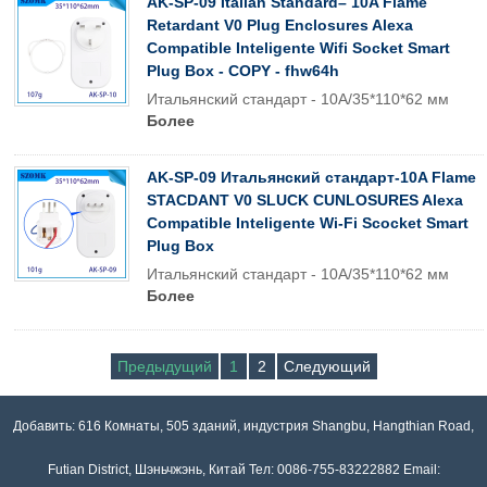
AK-SP-09 Italian Standard– 10A Flame
Retardant V0 Plug Enclosures Alexa
Compatible Inteligente Wifi Socket Smart
Plug Box - COPY - fhw64h
Итальянский стандарт - 10A/35*110*62 мм
Более
AK-SP-09 Итальянский стандарт-10A Flame
STACDANT V0 SLUCK CUNLOSURES Alexa
Compatible Inteligente Wi-Fi Scocket Smart
Plug Box
Итальянский стандарт - 10A/35*110*62 мм
Более
Предыдущий
1
2
Следующий
Добавить: 616 Комнаты, 505 зданий, индустрия Shangbu, Hangthian Road,
Futian District, Шэньчжэнь, Китай Тел: 0086-755-83222882 Email: