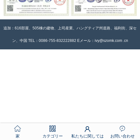
追加：616部屋、505棟の建物、上司産業、ハングティア州道路、福利街、深セ
ン、中国 TEL：0086-755-832222882 Eメール：ivy@szomk.com .cn
家
カテゴリー
私たちに関しては
お問い合わせ