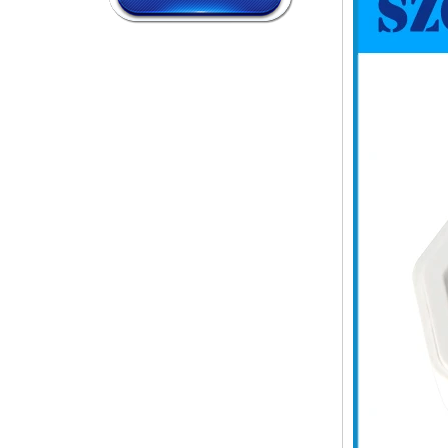
IP68 PCマテリアルV1プラス
チック防水ボックス屋外ジャ
ンクションボックスUV保護
住宅134*134*66mm AK-BW-
08
IP68 PCマテリアルV1プラス
チック防水ボックス屋外ジャ
ンクションボックスUV保護
住宅140*85*56mm
IP66 AK-01-69 190*140*72
mm ABSプラスチック電源セ
キュリティ監視防水ボックス
電子機器ハウジング屋外ヒン
ジ付きフリップカバー雨プル
ーフアウトレットボックス
IP66 AK-01-61
220*140*75mm ABSプラスチ
ック電源セキュリティ監視防
水ボックス電子機器ハウジン
グ屋外ヒンジカバー雨プルー
フアウトレットボックス
IP66 180*150*60mm防水屋
外プラスチック壁取り付けジ
ャンクションボックスAK-01-