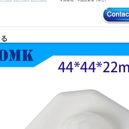
原産地：中国広東省（本土）
せる