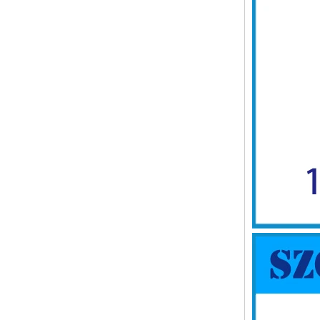
53
AK-C-C81 145*145*37 mmブ
ラックシルバーミニコンピュ
ーターシャーシハウジングア
ルミニウム合金ミニ産業制御
PC電源ソフトルーティング
カーアルミニウムボックス
IP66防水プラスチックエンク
ローズ金属ネジ付き屋外での
使用AK-01-55
248*160*60mm
ABSワイヤレスUSBフラッシ
ュドライブエンクロージャー
USBカードエンクロージャー
ワイヤレスWIFI通信デバイス
USB受信エンクロージャー
68*20*10mm
44*44*22mm Smarthome
Enclosuresスイッチコントロ
ーラーハウジング赤外線イン
テリジェントセンサーライト
センシングハウジングAK-R-
197