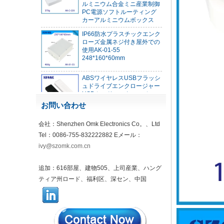
PC電源ソフトルーティング
カーアルミニウムボックス
IP66防水プラスチックエンク
ローズ金属ネジ付き屋外での
使用AK-01-55
248*160*60mm
ABSワイヤレスUSBフラッシ
ュドライブエンクロージャー
USBカードエンクロージャー
ワイヤレスWIFI通信デバイス
USB受信エンクロージャー
お問い合わせ
68*20*10mm
44*44*22mm Smarthome
会社：Shenzhen Omk Electronics Co。、Ltd
Enclosuresスイッチコントロ
Tel：0086-755-832222882 Eメール：
ーラーハウジング赤外線イン
テリジェントセンサーライト
ivy@szomk.com.cn
センシングハウジングAK-R-
197
追加：616部屋、建物505、上司産業、ハング
62*62*20mm T/Hセンサーゲ
ティア州ロード、福利区、深セン、中国
ートウェイプラスチックエン
クロージャーAPワイヤレスル
ーターハウジング5Gミニルー
ターWiFiハウジングAK-NW-
96