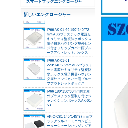
スマートプラグエンクロージャ
チック防水ボックス屋外ジャ
ンクションボックスUV保護
住宅140*85*56mm
新しいエンクロージャー
IP66 AK-01-69 190*140*72
mm ABSプラスチック電源セ
キュリティ監視防水ボックス
電子機器ハウジング屋外ヒン
ジ付きフリップカバー雨プル
ーフアウトレットボックス
IP66 AK-01-61
220*140*75mm ABSプラスチ
ック電源セキュリティ監視防
水ボックス電子機器ハウジン
グ屋外ヒンジカバー雨プルー
フアウトレットボックス
IP66 180*150*60mm防水屋
外プラスチック壁取り付けジ
ャンクションボックスAK-01-
53
AK-C-C81 145*145*37 mmブ
ラックシルバーミニコンピュ
ーターシャーシハウジングア
ルミニウム合金ミニ産業制御