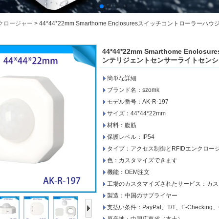
ンクロージャー
>
44*44*22mm Smarthome Enclosuresスイッチコン
44*44*22mm Smarthome En
ンテリジェントセンサーライトセンシング
簡単な詳細
ブランド名：szomk
モデル番号：AK-R-197
サイズ：44*44*22mm
材料：腹筋
保護レベル：IP54
タイプ：アクセス制御とRFIDエンクロー
色：カスタマイズできます
機能：OEM注文
工場のカスタマイズされたサービス：カス
製造：中国のサプライヤー
支払い条件：PayPal、T/T、E-Checking、