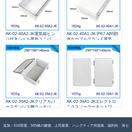
AK-02-40A2-JK電気箱ヒン
AK-02-40A1-JK IP67 ABS防
ジ付きシェル屋外ユニバー
水ケーブルグランド電気の
サルプロジェクトエンクロ
灰色のカバー付きステンレ
ージャーPCクリアカバーエ
ス鋼のエンクロージャー
ンクロージャーボックス
390x290x160mm
390x290x160mm
AK-02-39A2-JKクリアカバ
AK-02-39A1-JKエレクトロ
ーステンレス鋼ラッチジャ
ニクスソーラーネットワー
ンクションボックス電気ボ
クマリン外側のワイヤーケ
ックスプラスチックIP67防
ーブルジャンクションボッ
水ボックス290x190x140mm
クスステンレス鋼のヒンジ
追加：616部屋、505棟の建物、上司産業、ハングティア州道路、福利街、深セ
付き290x190x140mm