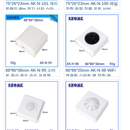
75*26*23mm AK-N-101 게이
75*26*23mm AK-N-100 레일
트웨이 Abs 전기 상자 스마트
장착 듀얼 직렬 포트 서버 인
디스플레이 화면 원격 제어
클로저 485/232 직렬 포트 모
네트워크 인클로저
드 버스 게이트웨이 ABS 전
기 상자
88*86*38mm AK-N-99 스마
86*86*20mm AK-N-98 WiFi
트 무선 온도 습도 프로젝트
연결된 스마트 벽 장착 에어
박스 네트워크 스위치 인클로
컨 가열 원격 제어 1 터치 버
저를위한 전자 실외 전기 인
튼 스위치 플라스틱 정션 상
클로저 정션 박스
자