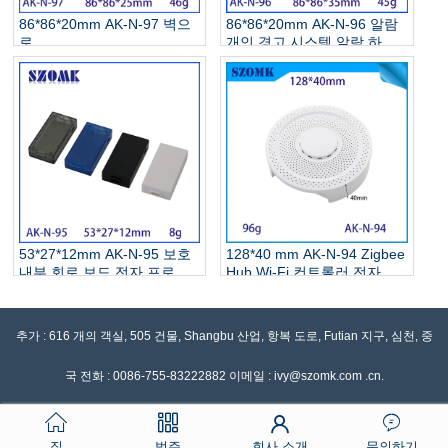
86*86*20mm AK-N-97 벽으
86*86*20mm AK-N-96 알람
로
개인 경고 시스템 알람 하우
징 가스 모션 탐지기 센서 알
람 프롬프트를위한 ​​클로저
53*27*12mm AK-N-95 보호
128*40 mm AK-N-94 Zigbee
내부 회로 보드 전자 프로젝
Hub Wi-Fi 컨트롤러 전자 장
트 상자 USB 플라스틱 부품
치 용 온도 및 습도 센서 플라
PCB 보드 박스 USB 플래시
스틱 인클로저
드라이브 케이스
추가 : 616 개의 객실, 505 건물, Shangbu 산업, 항복 도로, Futian 지구, 심천, 중
국 전화 : 0086-755-83222882 이메일 : ivy@szomk.com .cn.
집
범주
회사 소개
문의하기