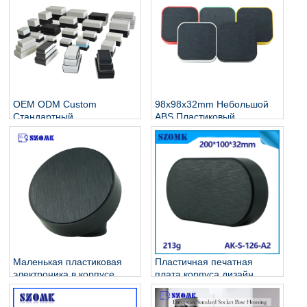
OEM ODM Custom
98x98x32mm Небольшой
Стандартный
ABS Пластиковый
производитель
электричество Сохранение
пластиковых корпусов для
Стандартные электронные
электроники
корпуса AK-S-128
Маленькая пластиковая
Пластичная печатная
электроника в корпусе
плата корпуса дизайн
соединительный корпус
аккумуляторный корпус
корпус корпуса AK-S-127
корпуса корпуса корпуса