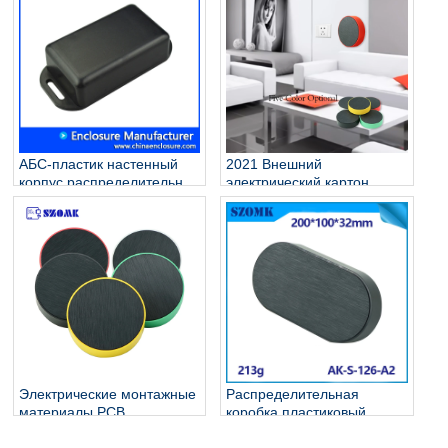
корпуса ABS корпус AK-S-
126
АБС-пластик настенный
2021 Внешний
корпус распределительная
электрический картон
коробка AK-W-02 76x35x20
разъем грузов выпускной
мм
пластиковый корпус для
волоконно-оптической
электрической домашней
базы PCB AK-S-127
Электрические монтажные
Распределительная
материалы PCB
коробка пластиковый
Пластиковый корпус AK-S-
корпус электроники ABS IP