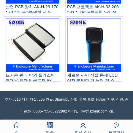
산업 PCB 장치 AK-H-29 170
PCB 프로젝트 AK-H-33 200
* 78 * 25mm를위한 저가 아
* 91 * 33mm를위한 SZOMK
BS 플라스틱 울안 PCB 홀더
OEM 아 BS 플라스틱 울안
접속점 상자
소형 전자 상자
뜨거운 판매 야외 플라스틱
새로운 까만 색깔 통제 LCD
휴대용 전자 인클로저 AK-H-
상자 연약한 편 들어 진 소형
59 190 * 81 * 31mm
울안 회색 AK-H-32 203 *
100 * 35mm
추가 : 616 개의 객실, 505 건물, Shangbu 산업, 항복 도로, Futian 지구, 심천, 중
국 전화 : 0086-755-83222882 이메일 : ivy@szomk.com .cn.
집
범주
회사 소개
문의하기