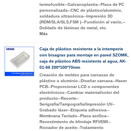
termofusible--Galvanoplastia--Placa de PC
personalizada--CNC de plástico/aluminio,
soldadura ultrasónica--Impresión 3D
(RDM/SLA/SLS,FSM )--Fundición al vacío,--
Doblado de láminas de metal, etc.
Más
Caja de plástico resistente a la intemperie
con bisagras para montaje en pared SZOMK,
caja de plástico ABS resistente al agua, AK-
01-66 200*100*70mm
Creación de moldes para carcasas de
plástico o aluminio--Diseñar carcasa--Hacer
PCB--Proporcionar LCD o componentes
electrónicos--Cambiar material/color del
producto--Recorte--
Serigrafía/Tampografía/Impresión UV--
Grabado láser--Etiqueta adhesiva--
Membrana Teclado--Placa acrílica--
Revestimiento de blindaje RFI/EMI--
Rociador de aceite--Tratamiento