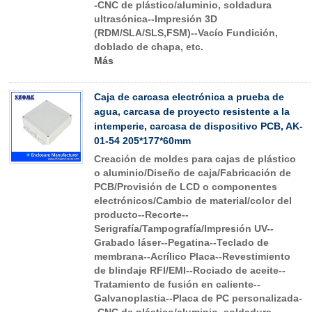
-CNC de plástico/aluminio, soldadura
ultrasónica--Impresión 3D
(RDM/SLA/SLS,FSM)--Vacío Fundición,
doblado de chapa, etc.
Más
Caja de carcasa electrónica a prueba de
agua, carcasa de proyecto resistente a la
intemperie, carcasa de dispositivo PCB, AK-
01-54 205*177*60mm
Creación de moldes para cajas de plástico
o aluminio/Diseño de caja/Fabricación de
PCB/Provisión de LCD o componentes
electrónicos/Cambio de material/color del
producto--Recorte--
Serigrafía/Tampografía/Impresión UV--
Grabado láser--Pegatina--Teclado de
membrana--Acrílico Placa--Revestimiento
de blindaje RFI/EMI--Rociado de aceite--
Tratamiento de fusión en caliente--
Galvanoplastia--Placa de PC personalizada-