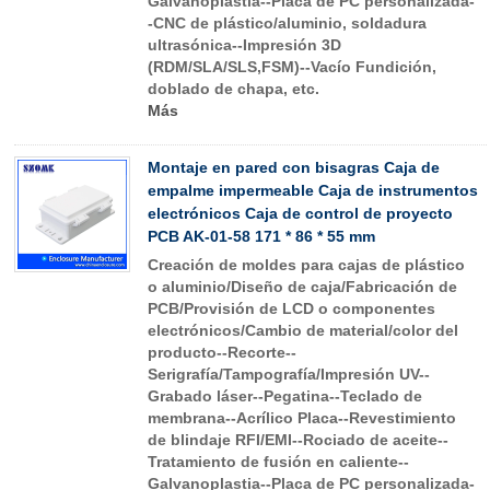
Galvanoplastia--Placa de PC personalizada-
-CNC de plástico/aluminio, soldadura
ultrasónica--Impresión 3D
(RDM/SLA/SLS,FSM)--Vacío Fundición,
doblado de chapa, etc.
Más
Montaje en pared con bisagras Caja de
empalme impermeable Caja de instrumentos
electrónicos Caja de control de proyecto
PCB AK-01-58 171 * 86 * 55 mm
Creación de moldes para cajas de plástico
o aluminio/Diseño de caja/Fabricación de
PCB/Provisión de LCD o componentes
electrónicos/Cambio de material/color del
producto--Recorte--
Serigrafía/Tampografía/Impresión UV--
Grabado láser--Pegatina--Teclado de
membrana--Acrílico Placa--Revestimiento
de blindaje RFI/EMI--Rociado de aceite--
Tratamiento de fusión en caliente--
Galvanoplastia--Placa de PC personalizada-