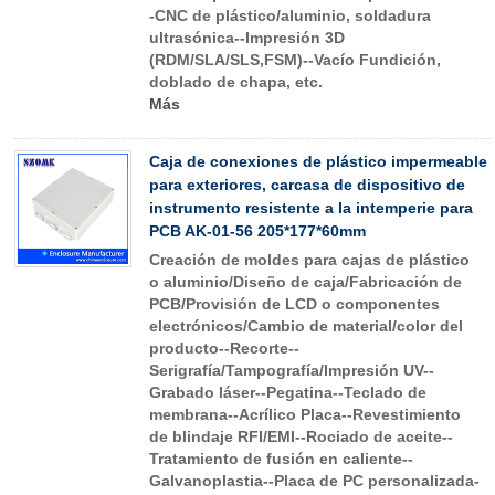
-CNC de plástico/aluminio, soldadura
ultrasónica--Impresión 3D
(RDM/SLA/SLS,FSM)--Vacío Fundición,
doblado de chapa, etc.
Más
Caja de conexiones de plástico impermeable
para exteriores, carcasa de dispositivo de
instrumento resistente a la intemperie para
PCB AK-01-56 205*177*60mm
Creación de moldes para cajas de plástico
o aluminio/Diseño de caja/Fabricación de
PCB/Provisión de LCD o componentes
electrónicos/Cambio de material/color del
producto--Recorte--
Serigrafía/Tampografía/Impresión UV--
Grabado láser--Pegatina--Teclado de
membrana--Acrílico Placa--Revestimiento
de blindaje RFI/EMI--Rociado de aceite--
Tratamiento de fusión en caliente--
Galvanoplastia--Placa de PC personalizada-