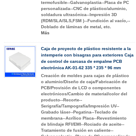
termofusible--Galvanoplastia--Placa de PC
personalizada--CNC de plástico/aluminio,
soldadura ultrasónica--Impresión 3D
(RDM/SLA/SLS,FSM )--Fundición al vacío,--
Doblado de láminas de metal, etc.
Más
Caja de proyecto de plástico resistente a la
intemperie con bisagras para exteriores Caja
de control de carcasa de empalme PCB
electrónica AK-01-62 335 * 235 * 96 mm
Creación de moldes para cajas de plástico
o aluminio/Diseño de caja/Fabricación de
PCB/Provisión de LCD o componentes
electrónicos/Cambio de material/color del
producto--Recorte--
Serigrafía/Tampografía/Impresión UV--
Grabado láser--Pegatina--Teclado de
membrana--Acrílico Placa--Revestimiento
de blindaje RFI/EMI--Rociado de aceite--
Tratamiento de fusión en caliente--