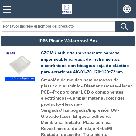
IP66 Plastic Waterproof Box
SZOMK cubierta transparente carcasa
impermeable carcasa de instrumentos
electrónicos con bisagras caja de plástico
para exteriores AK-01-70 170*120*72mm
Creación de moldes para carcasas de
plástico o aluminio--Diseñar carcasa--Hacer
PCB--Proporcionar LCD o componentes
electrónicos--Cambiar material/color del
producto--Recorte--
Serigrafía/Tampografía/Impresión UV--
Grabado láser--Etiqueta adhesiva--
Membrana Teclado--Placa acrílica--
Revestimiento de blindaje RFI/EMI--
Rociador de aceite--Tratamiento