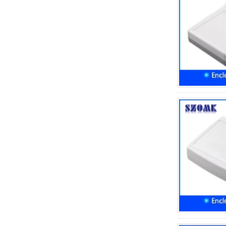
impermeable Caja de
instrumentos Electronic
Instrument Housing Caja de
salida a prueba de lluvia al
aire libre
IP66 AK-01-61 220*140*75
mm ABS Plástica Fuente de
alimentación de plástico
Caja impermeable a
impermeable Carcasa de
instrumentos de instrumentos
al aire
IP66 180*150*60 mm
impermeable a la pared de
plástico al aire libre Caja de
montaje de pared AK-01-53
AK-C-C81 145*145*37 mm
Mini Mini CHASIS CHASIS
CHASIS ALUMINIO
ALUMINIO MINI CONTROL
INDUSTRIAL PC Fuente de
alimentación PC Box de
aluminio
IP66 Cintos de plástico