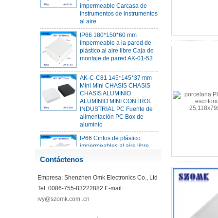
instrumentos de instrumentos
al aire
IP66 180*150*60 mm
impermeable a la pared de
plástico al aire libre Caja de
montaje de pared AK-01-53
AK-C-C81 145*145*37 mm
Mini Mini CHASIS CHASIS
CHASIS ALUMINIO
ALUMINIO MINI CONTROL
INDUSTRIAL PC Fuente de
alimentación PC Box de
aluminio
IP66 Cintos de plástico
impermeables al aire libre
con tornillos de metal AK-01-
55 248*160*60 mm
Contáctenos
ABS Inalámbrico Cinete de la
Empresa: Shenzhen Omk Electronics Co., Ltd
unidad flash USB Recinto de
la tarjeta USB Dispositivo de
Tel: 0086-755-83222882 E-mail:
comunicación WiFi WiFi
ivy@szomk.com .cn
Recibe de recepción USB
68*20*10 mm