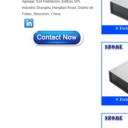
Agregar: 616 Habitación, Edificio 505,
44*44*22 mm Smarthome
Actualizaciones Controlador
Industria Shangbu, Hangtian Road, Distrito de
Controlador Infrarrojo Sensor
Futian, Shenzhen, China
inteligente Sensación de luz
carcasa AK-R-197
62*62*20 mm T/H Sensor
Gateway Cintos de plástico
AP Carcasa enrutador
inalámbrico 5G Mini
enrutador Wifi carcasa AK-
NW-96
IP68 PC Material V1 Caja
impermeable de plástico
Caja de unión al aire libre
Carcasa de protección UV
134*134*66 mm AK-BW-08
IP68 PC Material V1 Caja
impermeable de plástico
Caja de unión al aire libre
Alciban de protección UV
140*85*56 mm
IP66 AK-01-69 190*140*72
mm Monitoreo de la fuente
de alimentación de plástico
ABS Monitoreo de seguridad