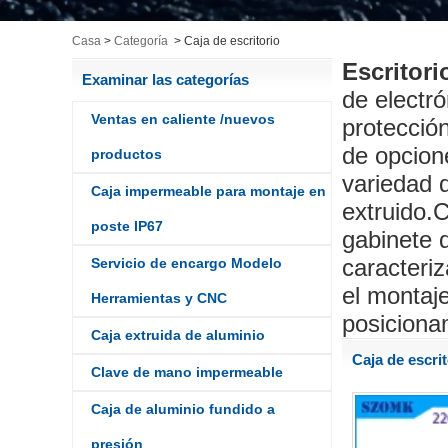
Casa
>
Categoría
>
Caja de escritorio
Escritori
Examinar las categorías
de electró
Ventas en caliente /nuevos
protecció
de opcion
productos
variedad 
Caja impermeable para montaje en
extruido.C
poste IP67
gabinete 
caracteriz
Servicio de encargo Modelo
el montaj
Herramientas y CNC
posicionam
Caja extruida de aluminio
Caja de escrit
Clave de mano impermeable
Caja de aluminio fundido a
presión