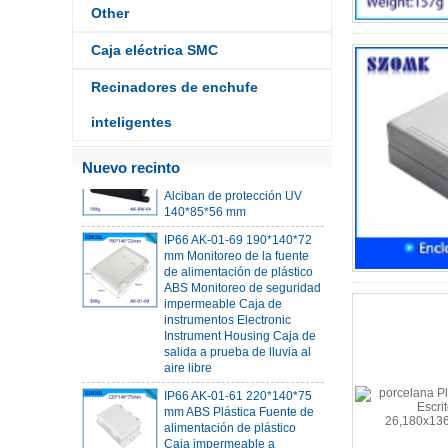
Other
IP68 PC Material V1 Caja
Caja eléctrica SMC
impermeable de plástico
Caja de unión al aire libre
Carcasa de protección UV
Recinadores de enchufe
134*134*66 mm AK-BW-08
inteligentes
IP68 PC Material V1 Caja
impermeable de plástico
Caja de unión al aire libre
Nuevo recinto
Alciban de protección UV
140*85*56 mm
IP66 AK-01-69 190*140*72
mm Monitoreo de la fuente
de alimentación de plástico
ABS Monitoreo de seguridad
impermeable Caja de
instrumentos Electronic
Instrument Housing Caja de
salida a prueba de lluvia al
aire libre
IP66 AK-01-61 220*140*75
mm ABS Plástica Fuente de
alimentación de plástico
Caja impermeable a
impermeable Carcasa de