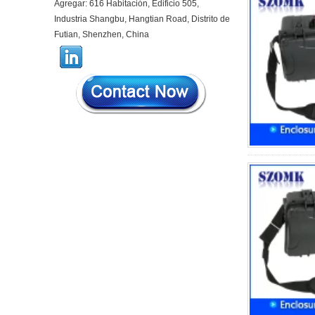
Agregar: 616 Habitación, Edificio 505,
inteligente Sensación de luz
carcasa AK-R-197
Industria Shangbu, Hangtian Road, Distrito de
Futian, Shenzhen, China
62*62*20 mm T/H Sensor
Gateway Cintos de plástico
AP Carcasa enrutador
inalámbrico 5G Mini
enrutador Wifi carcasa AK-
NW-96
IP68 PC Material V1 Caja
impermeable de plástico
Caja de unión al aire libre
Carcasa de protección UV
134*134*66 mm AK-BW-08
IP68 PC Material V1 Caja
impermeable de plástico
Caja de unión al aire libre
Alciban de protección UV
140*85*56 mm
IP66 AK-01-69 190*140*72
mm Monitoreo de la fuente
de alimentación de plástico
ABS Monitoreo de seguridad
impermeable Caja de
instrumentos Electronic
Instrument Housing Caja de