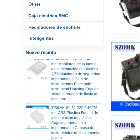
Other
Caja de unión al aire libre
Carcasa de protección UV
134*134*66 mm AK-BW-08
Caja eléctrica SMC
IP68 PC Material V1 Caja
Recinadores de enchufe
impermeable de plástico
Caja de unión al aire libre
inteligentes
Alciban de protección UV
140*85*56 mm
Nuevo recinto
IP66 AK-01-69 190*140*72
mm Monitoreo de la fuente
de alimentación de plástico
ABS Monitoreo de seguridad
impermeable Caja de
instrumentos Electronic
Instrument Housing Caja de
salida a prueba de lluvia al
aire libre
IP66 AK-01-61 220*140*75
mm ABS Plástica Fuente de
alimentación de plástico
Caja impermeable a
impermeable Carcasa de
instrumentos de instrumentos
al aire
IP66 180*150*60 mm