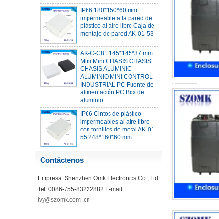
impermeable a la pared de
plástico al aire libre Caja de
montaje de pared AK-01-53
AK-C-C81 145*145*37 mm
Mini Mini CHASIS CHASIS
CHASIS ALUMINIO
ALUMINIO MINI CONTROL
INDUSTRIAL PC Fuente de
alimentación PC Box de
aluminio
IP66 Cintos de plástico
impermeables al aire libre
con tornillos de metal AK-01-
55 248*160*60 mm
ABS Inalámbrico Cinete de la
unidad flash USB Recinto de
Contáctenos
la tarjeta USB Dispositivo de
comunicación WiFi WiFi
Recibe de recepción USB
Empresa: Shenzhen Omk Electronics Co., Ltd
68*20*10 mm
Tel: 0086-755-83222882 E-mail:
44*44*22 mm Smarthome
ivy@szomk.com .cn
Actualizaciones Controlador
Controlador Infrarrojo Sensor