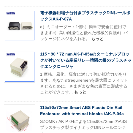
電子機器用端子台付きプラスチックDINレールボ
ックスAK-P-07A
a）ミニオーダー：1個b）簡単で安全に使用で
きますc）高い耐湿性と優れた機械的保護d）パ
ッケージにネジを入れる。
もっと
115 * 90 * 72 mm AK-P-05aのターミナルブロッ
クが付いている産業リレー喧騒の柵のプラスチッ
クエンクロージャ
1.摩耗、風化、腐食に対して強い抵抗力があり
ます。あなたのrequiremenを最大限にフィット
させるために、さまざまな色の表面に形成する
ことができます...
もっと
115x90x72mm Smart ABS Plastic Din Rail
Enclosure with terminal blocks /AK-P-04a
SZOMK / AK-P-04による115x90x72mmのABS
プラスチック製ダイナミックDINレールコンテ